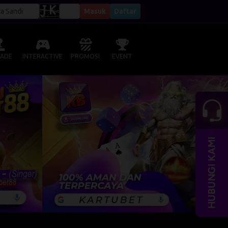
WD DIJAMIN LANCAR
Masuk
Daftar
ADE
INTERACTIVE
PROMOSI
EVENT