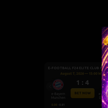
E-FOOTBALL F24 ELITE CLUB FRI
August 7, 2026 — 15:00 WIB
1 : 4
Previous
BET NOW
e-Bayern
e-Bor
Munchen
Dort
0.00
-0.81
0.00