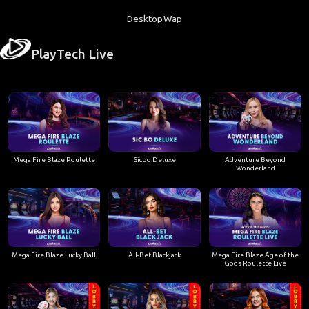
Desktop
Wap
PlayTech Live
Mega Fire Blaze Roulette
Sicbo Deluxe
Adventure Beyond
Wonderland
Mega Fire Blaze Lucky Ball
All-Bet Blackjack
Mega Fire Blaze Age of the
Gods Roulette Live