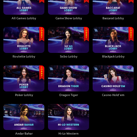
All Games Lobby
Game Show Lobby
Baccarat Lobby
Roulette Lobby
Sicbo Lobby
Blackjack Lobby
Poker Lobby
Dragon Tiger
Casino Hold'em
Andar Bahar
Hi-Lo Western