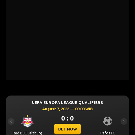
UEFA EUROPA LEAGUE QUALIFIERS
August 7, 2026 — 00:00 WIB
0 : 0
Previous
Next
BET NOW
Red Bull Salzburg
Pafos FC