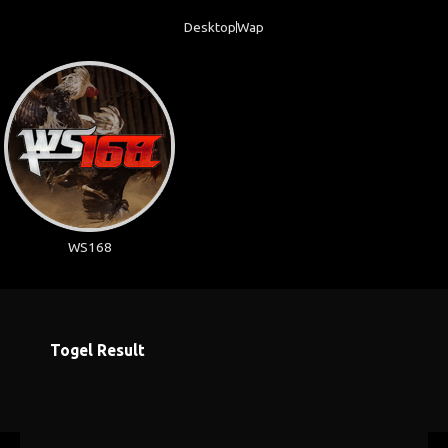
Desktop
Wap
WS168
Togel Result