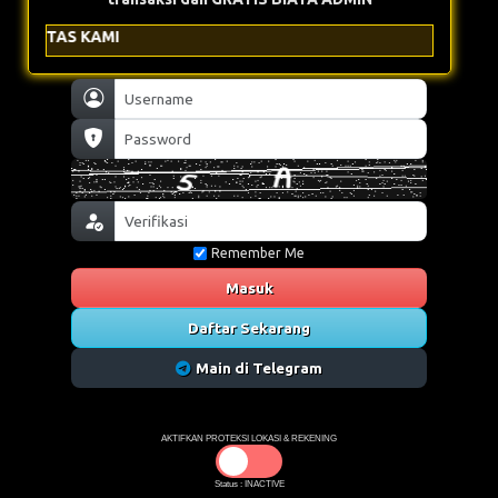
ORITAS KAMI
Remember Me
Masuk
Daftar Sekarang
Main di Telegram
AKTIFKAN PROTEKSI LOKASI & REKENING
Status : INACTIVE