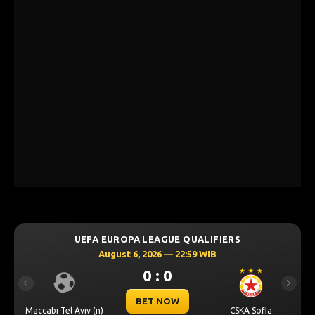
UEFA EUROPA LEAGUE QUALIFIERS
August 6, 2026 — 22:59 WIB
0 : 0
Previous
Next
BET NOW
Maccabi Tel Aviv (n)
CSKA Sofia
Lin