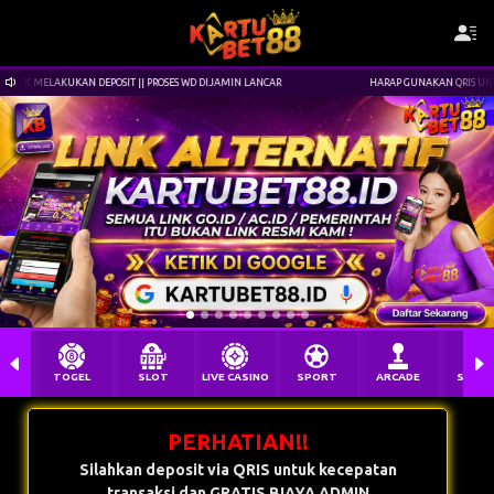
K MELAKUKAN DEPOSIT || PROSES WD DIJAMIN LANCAR
HARAP GUNAKAN QRIS UNTUK 
TOGEL
SLOT
LIVE CASINO
SPORT
ARCADE
SABU
PERHATIAN!!
Silahkan deposit via QRIS untuk kecepatan
transaksi dan GRATIS BIAYA ADMIN