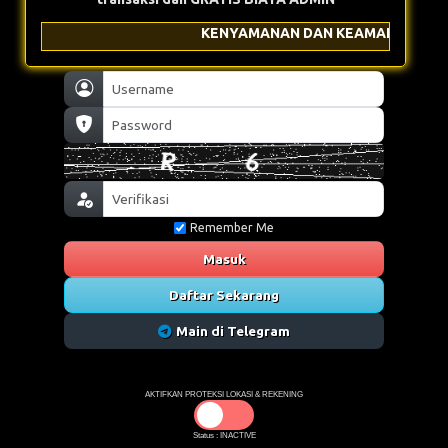
KENYAMANAN DAN KEAMANAN MEMBER
Remember Me
Masuk
Daftar Sekarang
Main di Telegram
AKTIFKAN PROTEKSI LOKASI & REKENING
Status : INACTIVE