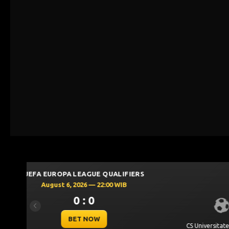
KARTUBET88
memberikan Cashback untuk seluruh permianan
SPORTS
Kekalahan di hitung selama periode 1 minggu perhitungan senin s/d mi
Cashback Diberikan setiap hari
SELASA
Pihak
KARTUBET88
BERHAK Membatalkan bonus apabila terindikasi ke
Contoh : Kekalahan Anda selama 1 Minggu adalah Rp500.000 x 5% Maka bonu
UEFA EUROPA LE
August 7, 20
0 
Previous
BET
Red Bull Salzburg