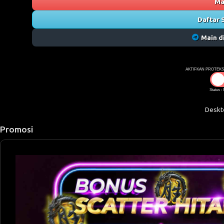
Daftar 
Main d
AKTIFKAN PROTEKSI
Status 
Deskt
Promosi