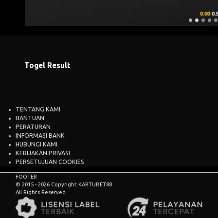
0.75
0.59
Togel Result
TENTANG KAMI
BANTUAN
PERATURAN
INFORMASI BANK
HUBUNGI KAMI
KEBIJAKAN PRIVASI
PERSETUJUAN COOKIES
FOOTER
© 2015 - 2026 Copyright KARTUBET88.
All Rights Reserved.